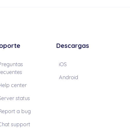
oporte
Descargas
Preguntas
iOS
recuentes
Android
Help center
Server status
Report a bug
Chat support